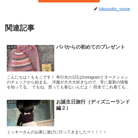
kikouotto_yome
関連記事
パパからの初めてのプレゼント
ムスメ
こんにちは！ももこです！ 奇行夫の1日はInstagramとオークション
のチェックから始まる。 洋服が大大大好きなので、常に最新の情報
を知ってる。 でもね、買っても着ないんだよ！ 田舎でこれ着てもな
ぁ。とか 今日は気分じゃない。とかで。 つ...
お誕生日旅行（ディズニーランド
ムスメ
編２）
ミッキーさんのお家に遊びに行ってきましたー！！！！