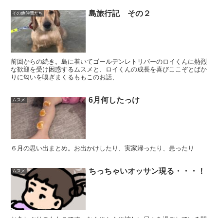
島旅行記 その２
その他仲間たち
前回からの続き。島に着いてゴールデンレトリバーのロイくんに熱烈
な歓迎を受け困惑するムスメと、ロイくんの成長を喜びここぞとばか
りに匂いを嗅ぎまくるももこのお話、
6月何したっけ
ムスメ
６月の思い出まとめ。お出かけしたり、実家帰ったり、患ったり
ちっちゃいオッサン現る・・・！
ムスメ