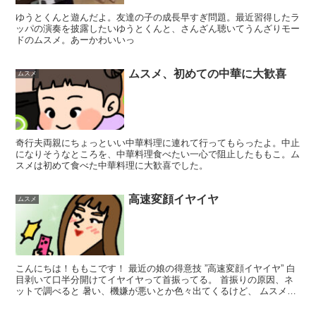
ゆうとくんと遊んだよ。友達の子の成長早すぎ問題。最近習得したラ
ッパの演奏を披露したいゆうとくんと、さんざん聴いてうんざりモー
ドのムスメ。あーかわいいっ
ムスメ、初めての中華に大歓喜
ムスメ
奇行夫両親にちょっといい中華料理に連れて行ってもらったよ。中止
になりそうなところを、中華料理食べたい一心で阻止したももこ。ム
スメは初めて食べた中華料理に大歓喜でした。
高速変顔イヤイヤ
ムスメ
こんにちは！ももこです！ 最近の娘の得意技 ”高速変顔イヤイヤ” 白
目剥いて口半分開けてイヤイヤって首振ってる。 首振りの原因、ネ
ットで調べると 暑い、機嫌が悪いとか色々出てくるけど、 ムスメは
それに当てはまらない感じなんだよね。 まぁ可愛...