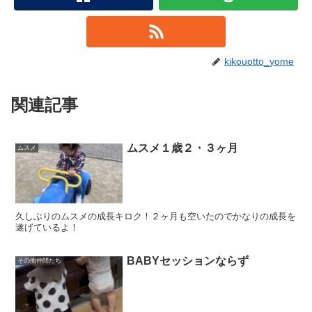
kikouotto_yome
関連記事
ムスメ１歳２・３ヶ月
ムスメ
久しぶりのムスメの成長キロク！２ヶ月も空いたのでかなりの成長を
遂げているよ！
BABYセッションならず
その他仲間たち