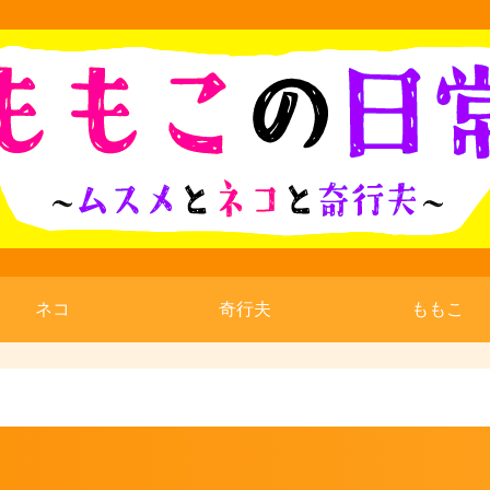
ネコ
奇行夫
ももこ