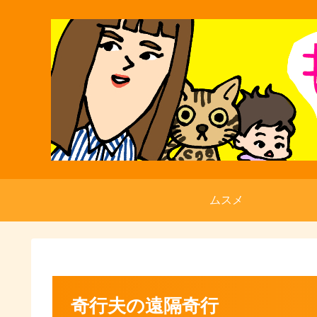
ムスメ
奇行夫の遠隔奇行