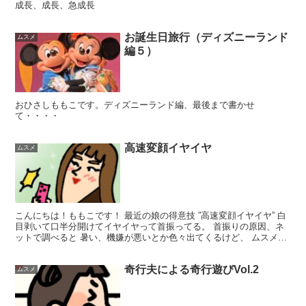
成長、成長、急成長
お誕生日旅行（ディズニーランド
ムスメ
編５）
おひさしももこです。ディズニーランド編、最後まで書かせ
て・・・・
高速変顔イヤイヤ
ムスメ
こんにちは！ももこです！ 最近の娘の得意技 ”高速変顔イヤイヤ” 白
目剥いて口半分開けてイヤイヤって首振ってる。 首振りの原因、ネ
ットで調べると 暑い、機嫌が悪いとか色々出てくるけど、 ムスメは
それに当てはまらない感じなんだよね。 まぁ可愛...
奇行夫による奇行遊びVol.2
ムスメ