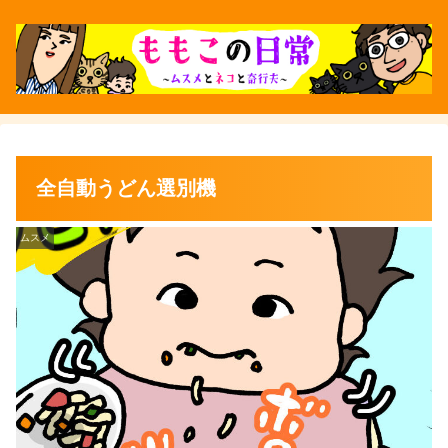
全自動うどん選別機
ムスメ