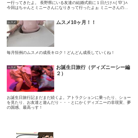
ー行ってきたよ。 長野県にいる友達の結婚式前に１日だけ∧( 'Θ' )∧
今回はちゃんとミニーさんになりきって行ったよぉ ミニーさんの仕
事場行ったら、↑こんなのいっぱいいた笑 ま...
ムスメ10ヶ月！！
ムスメ
毎月恒例のムスメの成長キロク！どんどん成長していくね！
お誕生日旅行（ディズニーシー編
ムスメ
２）
お誕生日旅行記まだまだ続くよ。アトラクションに乗ったり、ショー
を見たり、お友達と遊んだり・・・とにかくディズニーの非現実、夢
の国感、最高っす！