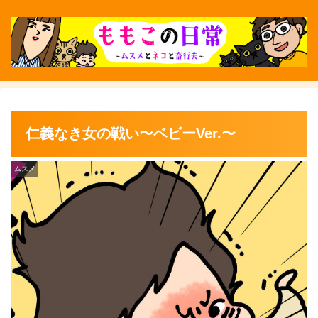
仁義なき女の戦い〜ベビーVer.〜
ムスメ