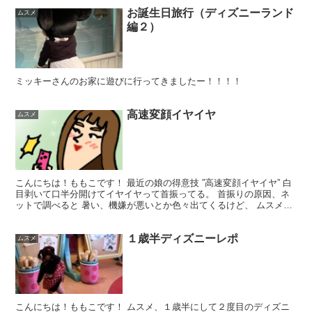
お誕生日旅行（ディズニーランド
ムスメ
編２）
ミッキーさんのお家に遊びに行ってきましたー！！！！
高速変顔イヤイヤ
ムスメ
こんにちは！ももこです！ 最近の娘の得意技 ”高速変顔イヤイヤ” 白
目剥いて口半分開けてイヤイヤって首振ってる。 首振りの原因、ネ
ットで調べると 暑い、機嫌が悪いとか色々出てくるけど、 ムスメは
それに当てはまらない感じなんだよね。 まぁ可愛...
１歳半ディズニーレポ
ムスメ
こんにちは！ももこです！ ムスメ、１歳半にして２度目のディズニ