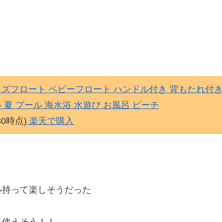
キッズフロート ベビーフロート ハンドル付き 背もたれ付き
 夏 プール 海水浴 水遊び お風呂 ビーチ
30時点)
楽天で購入
ル持って楽しそうだった
く使えそう！！