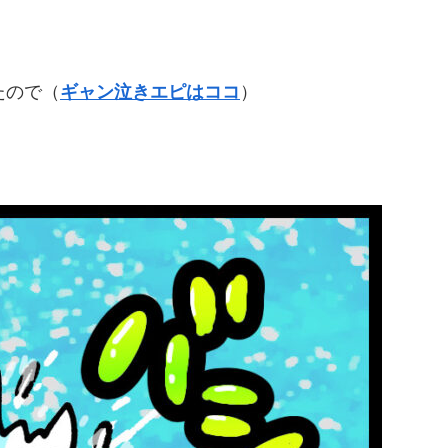
たので（
ギャン泣きエピはココ
）