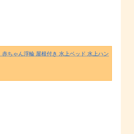
 赤ちゃん浮輪 屋根付き 水上ベッド 水上ハン