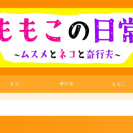
ネコ
奇行夫
ももこ