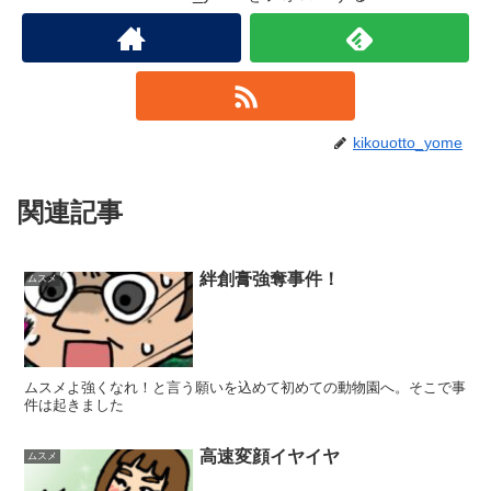
kikouotto_yome
関連記事
絆創膏強奪事件！
ムスメ
ムスメよ強くなれ！と言う願いを込めて初めての動物園へ。そこで事
件は起きました
高速変顔イヤイヤ
ムスメ