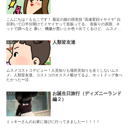
こんにちは！ももこです！ 最近の娘の得意技 ”高速変顔イヤイヤ” 白
目剥いて口半分開けてイヤイヤって首振ってる。 首振りの原因、ネ
ットで調べると 暑い、機嫌が悪いとか色々出てくるけど、 ムスメは
それに当てはまらない感じなんだよね。 まぁ可愛...
人類皆友達
ムスメ
ムスメコストコデビュー！人見知りも場所見知りも全くしないムス
メ。人類皆友達。コストコのオススメ載せてるよ。ホットドッグ食べ
たかった〜泣
お誕生日旅行（ディズニーランド
ムスメ
編２）
ミッキーさんのお家に遊びに行ってきましたー！！！！