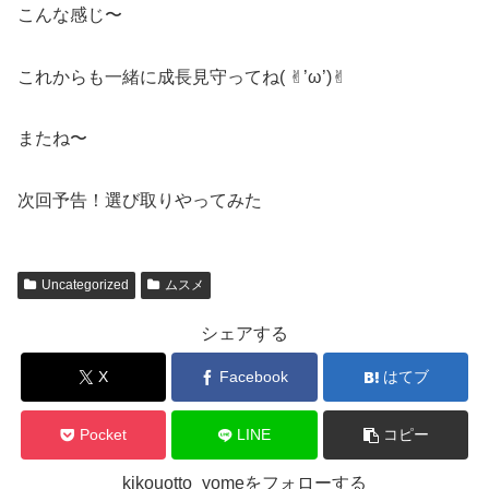
こんな感じ〜
これからも一緒に成長見守ってね( ✌︎’ω’)✌︎
またね〜
次回予告！選び取りやってみた
Uncategorized
ムスメ
シェアする
X
Facebook
はてブ
Pocket
LINE
コピー
kikouotto_yomeをフォローする