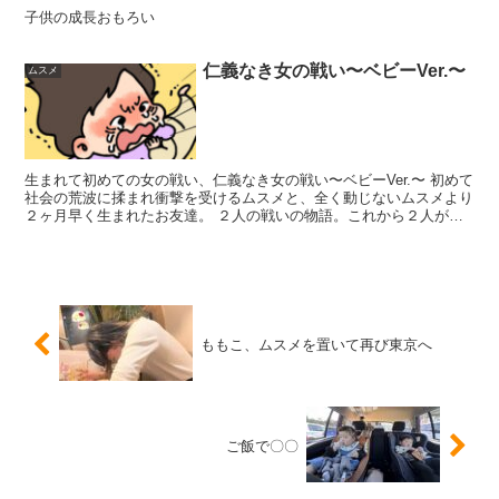
子供の成長おもろい
仁義なき女の戦い〜ベビーVer.〜
ムスメ
生まれて初めての女の戦い、仁義なき女の戦い〜ベビーVer.〜 初めて
社会の荒波に揉まれ衝撃を受けるムスメと、全く動じないムスメより
２ヶ月早く生まれたお友達。 ２人の戦いの物語。これから２人がど
んな人生を歩んでいくのか、乞うご期待。
ももこ、ムスメを置いて再び東京へ
ご飯で〇〇