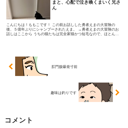
まと、心配で泣き喚くまいく兄さ
ん
こんにちは！ももこです！ この前お話しした勇者えまの大冒険の
後、５億年ぶりにシャンプーされたえま。 →勇者えまの大冒険のお
話しはここから うちの猫たちは完全家猫かつ短毛なので、ほとんど
汚れることがない 獣医さんにお尋ねしても、わざわざシャン...
肛門腺爆発寸前
趣味は釣りです
コメント