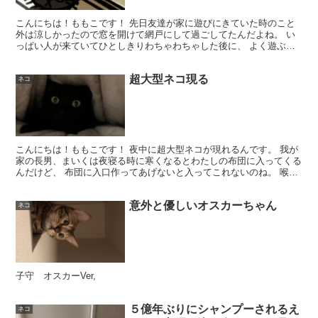
こんにちは！ももこです！ 先日友達が家に遊びにきていた時のこと
外は涼しかったので窓を開けて網戸にして過ごしてたんだよね。 い
っぱい人が来ていてひとしきりわちゃわちゃした後に、 よく遊ぶ夫
婦だけがうちに残ってたの。 遊び疲れて５人（私、奇行...
超大型ネコ現る
ネコ
こんにちは！ももこです！ 夜中に超大型ネコが現れるんです。 我が
家の長男、まいくは夜寝る時に寒くなるとわたしの布団に入ってくる
んだけど、 布団に入口作ってあげないと入ってこれないのね。 喉を
ぶーぶー鳴らしながら、布団をざっざっと掘って 「布...
意外と優しいオスカーちゃん
ネコ
子守 オスカーVer,
５億年ぶりにシャンプーされるえ
ネコ