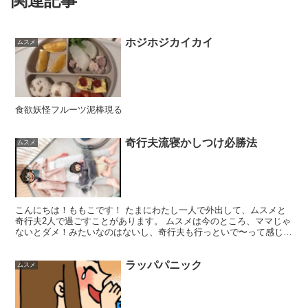
関連記事
ホジホジカイカイ
ムスメ
食欲妖怪フルーツ泥棒現る
奇行夫流寝かしつけ必勝法
ムスメ
こんにちは！ももこです！ たまにわたし一人で外出して、ムスメと
奇行夫2人で過ごすことがあります。 ムスメは今のところ、ママじゃ
ないとダメ！みたいなのはないし、奇行夫も行っといで〜って感じな
のでリフレッシュできてほんと助かる。 お母様方、子供...
ラッパパニック
ムスメ