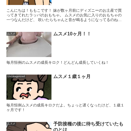
こんにちは！ももこです！ 妹が数ヶ月前にディズニーのお土産で買
ってきてれたラッパのおもちゃ。 ムスメのお気に入りのおもちゃの
一つなんだけど、 吹いたらちゃんと音が鳴るようになってるのね。
しかもプーさんの後ろの押すとこ、ちゃんと押せる！ かわ...
ムスメ10ヶ月！！
ムスメ
毎月恒例のムスメの成長キロク！どんどん成長していくね！
ムスメ１歳１ヶ月
Uncategorized
毎月恒例ムスメの成長キロクだよ。ちょっと遅くなったけど、１歳１
ヶ月です！
予防接種の後に待ち受けていたも
ムスメ
のとは