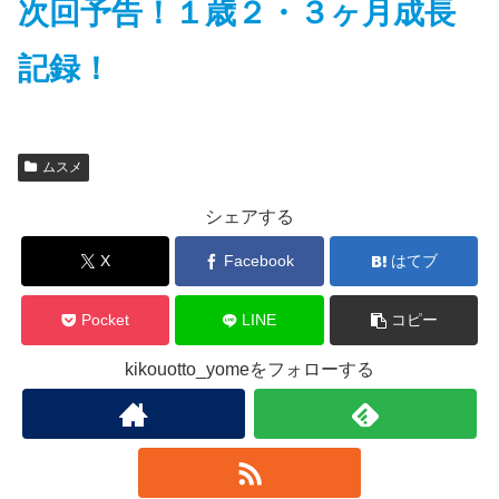
次回予告！１歳２・３ヶ月成長
記録！
ムスメ
シェアする
X
Facebook
はてブ
Pocket
LINE
コピー
kikouotto_yomeをフォローする