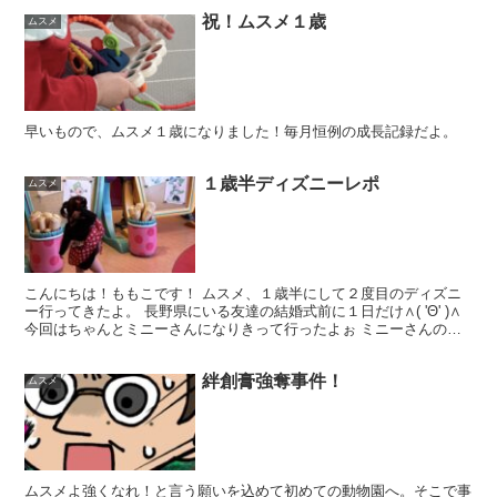
祝！ムスメ１歳
ムスメ
早いもので、ムスメ１歳になりました！毎月恒例の成長記録だよ。
１歳半ディズニーレポ
ムスメ
こんにちは！ももこです！ ムスメ、１歳半にして２度目のディズニ
ー行ってきたよ。 長野県にいる友達の結婚式前に１日だけ∧( 'Θ' )∧
今回はちゃんとミニーさんになりきって行ったよぉ ミニーさんの仕
事場行ったら、↑こんなのいっぱいいた笑 ま...
絆創膏強奪事件！
ムスメ
ムスメよ強くなれ！と言う願いを込めて初めての動物園へ。そこで事