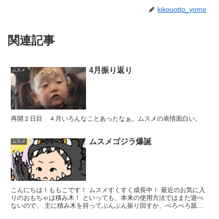
kikouotto_yome
関連記事
4月振り返り
ムスメ
再開２日目 ４月いろんなことあったなぁ。ムスメの表情面白い。
ムスメゴジラ爆誕
ムスメ
こんにちは！ももこです！ ムスメすくすく成長中！ 最近のお気に入
りのおもちゃは積み木！ といっても、本来の使用方法ではまだ遊べ
ないので、 主に積み木を持ってぶんぶん振り回すか、べろべろ舐め
てる。 ムスメが積み木舐めに勤しんでいる隣で、積み木...