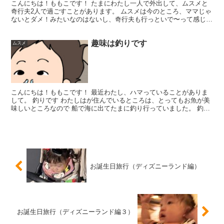
こんにちは！ももこです！ たまにわたし一人で外出して、ムスメと
奇行夫2人で過ごすことがあります。 ムスメは今のところ、ママじゃ
ないとダメ！みたいなのはないし、奇行夫も行っといで〜って感じな
のでリフレッシュできてほんと助かる。 お母様方、子供...
趣味は釣りです
ムスメ
こんにちは！ももこです！ 最近わたし、ハマっていることがありま
して。 釣りです わたしはが住んでいるところは、とってもお魚が美
味しいところなので 船で海に出てたまに釣り行っていました。 釣り
のやり方って色々あるよねー。全然詳しくないし、糸結...
お誕生日旅行（ディズニーランド編）
お誕生日旅行（ディズニーランド編３）