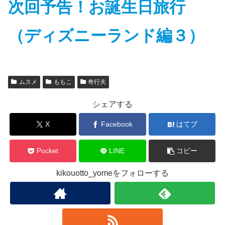
次回予告！お誕生日旅行
（ディズニーランド編３）
ムスメ
ももこ
奇行夫
シェアする
X
Facebook
はてブ
Pocket
LINE
コピー
kikouotto_yomeをフォローする