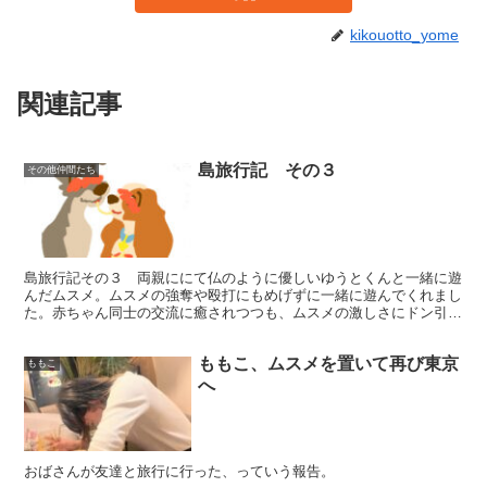
kikouotto_yome
関連記事
島旅行記 その３
その他仲間たち
島旅行記その３ 両親ににて仏のように優しいゆうとくんと一緒に遊
んだムスメ。ムスメの強奪や殴打にもめげずに一緒に遊んでくれまし
た。赤ちゃん同士の交流に癒されつつも、ムスメの激しさにドン引き
のももこ。ゆうとくんのかわいいおもちゃで遊んで、我が家にあるお
もちゃは偽物であることに気づきおもちゃを捨てるムスメであった。
ももこ、ムスメを置いて再び東京
ももこ
へ
おばさんが友達と旅行に行った、っていう報告。