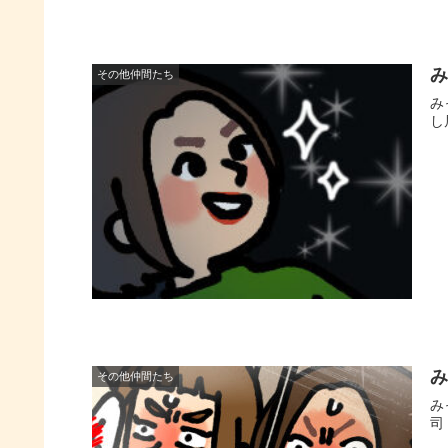
み
その他仲間たち
み
し
み
その他仲間たち
み
司