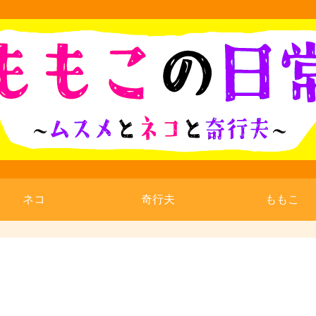
ネコ
奇行夫
ももこ