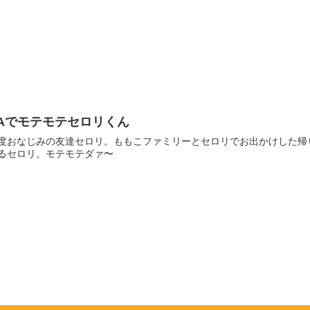
Aでモテモテセロリくん
度おなじみの友達セロリ。ももこファミリーとセロリでお出かけした帰
るセロリ。モテモテダァ〜