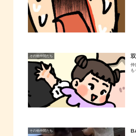
その他仲間たち
仲
も
B
その他仲間たち